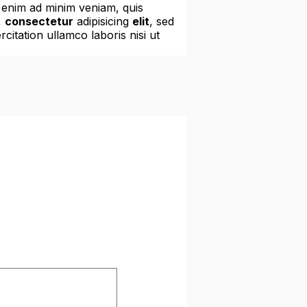
t enim ad minim veniam, quis
,
consectetur
adipisicing
elit
, sed
itation ullamco laboris nisi ut